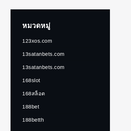
หมวดหมู่
123xos.com
13satanbets.com
13satanbets.com
168slot
168สล็อต
188bet
188betth