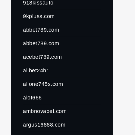
918kissauto
9kpluss.com
abbet789.com
abbet789.com
acebet789.com
allbet24hr
allone745s.com
alot666
ambnovabet.com
argus16888.com