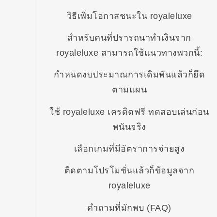
วิธีเพิ่มโอกาสชนะใน royaleluxe
สำหรับคนที่ปรารถนาทำเงินจาก
royaleluxe สามารถใช้แนวทางพวกนี้:
กำหนดงบประมาณการเดิมพันแล้วก็ยึด
ตามแผน
ใช้ royaleluxe เครดิตฟรี ทดสอบเล่นก่อน
พนันจริง
เลือกเกมที่มีอัตราการจ่ายสูง
ติดตามโปรโมชั่นแล้วก็ข้อมูลจาก
royaleluxe
คำถามที่มักพบ (FAQ)