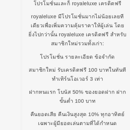
โปรโมชั่นและก็ royaleluxe เครดิตฟรี
royaleluxe มีโปรโมชั่นมากไม่น้อยเลยที
เดียวเพื่อเพิ่มความคุ้มราคาให้ผู้เล่น โดย
ยิ่งไปกว่านั้น royaleluxe เครดิตฟรี สำหรับ
สมาชิกใหม่รวมทั้งเก่า:
โปรโมชั่น รายละเอียด ข้อจำกัด
สมาชิกใหม่ รับเครดิตฟรี 100 บาทในทันที
ทำเทิร์นโอเวอร์ 3 เท่า
ฝากหนแรก โบนัส 50% ของยอดฝาก ฝาก
ขั้นต่ำ 100 บาท
คืนยอดเสีย คืนเงินสูงสุด 10% ทุกอาทิตย์
เฉพาะผู้มียอดเล่นตามที่ได้กำหนด