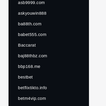
asb9999.com
askyouwin888
ba88th.com
babet555.com
Baccarat
baj88thbz.com
bbp168.me
bestbet
betflixtikto.info
betm4vip.com