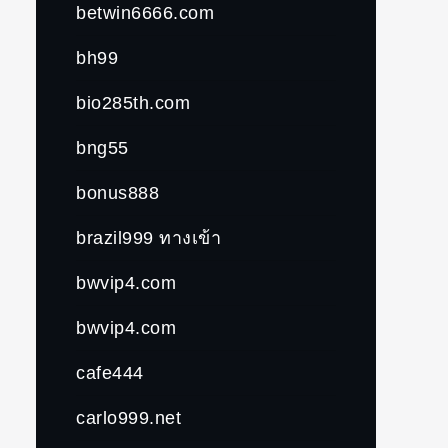
betwin6666.com
bh99
bio285th.com
bng55
bonus888
brazil999 ทางเข้า
bwvip4.com
bwvip4.com
cafe444
carlo999.net