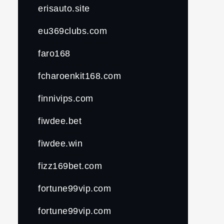
erisauto.site
eu369clubs.com
faro168
fcharoenkit168.com
finnivips.com
fiwdee.bet
fiwdee.win
fizz169bet.com
fortune99vip.com
fortune99vip.com