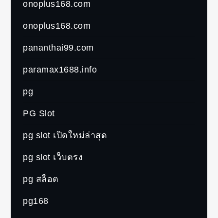
onoplus168.com
onoplus168.com
pananthai99.com
paramax1688.info
pg
PG Slot
pg slot เปิดใหม่ล่าสุด
pg slot เว็บตรง
pg สล็อต
pg168