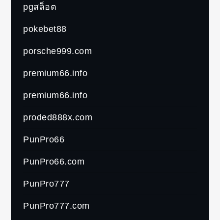
pgสล็อต
pokebet88
porsche999.com
premium66.info
premium66.info
proded888x.com
PunPro66
PunPro66.com
PunPro777
PunPro777.com