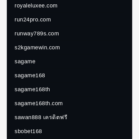
royaleluxee.com
run24pro.com
runway789s.com
s2kgamewin.com
sagame
sagame168
sagame168th
sagame168th.com
sawan888 เครดิตฟรี
sbobet168