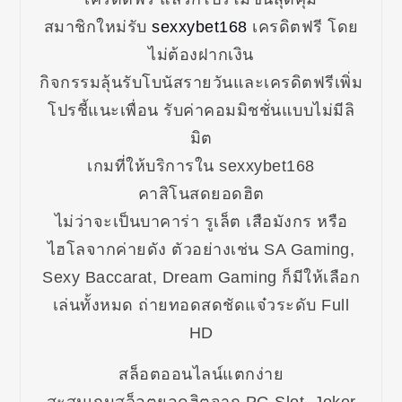
สมาชิกใหม่รับ
sexxybet168
เครดิตฟรี โดย
ไม่ต้องฝากเงิน
กิจกรรมลุ้นรับโบนัสรายวันและเครดิตฟรีเพิ่ม
โปรชี้แนะเพื่อน รับค่าคอมมิชชั่นแบบไม่มีลิ
มิต
เกมที่ให้บริการใน sexxybet168
คาสิโนสดยอดฮิต
ไม่ว่าจะเป็นบาคาร่า รูเล็ต เสือมังกร หรือ
ไฮโลจากค่ายดัง ตัวอย่างเช่น SA Gaming,
Sexy Baccarat, Dream Gaming ก็มีให้เลือก
เล่นทั้งหมด ถ่ายทอดสดชัดแจ๋วระดับ Full
HD
สล็อตออนไลน์แตกง่าย
สะสมเกมสล็อตยอดฮิตจาก PG Slot, Joker