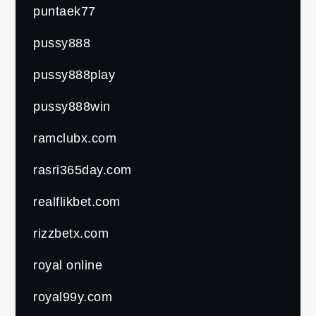
puntaek77
pussy888
pussy888play
pussy888win
ramclubx.com
rasri365day.com
realflikbet.com
rizzbetx.com
royal online
royal99y.com