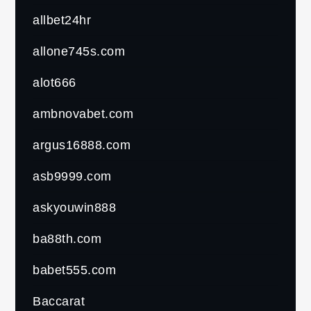
allbet24hr
allone745s.com
alot666
ambnovabet.com
argus16888.com
asb9999.com
askyouwin888
ba88th.com
babet555.com
Baccarat