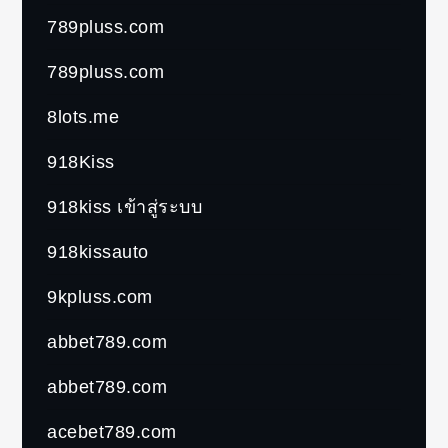
789pluss.com
789pluss.com
8lots.me
918Kiss
918kiss เข้าสู่ระบบ
918kissauto
9kpluss.com
abbet789.com
abbet789.com
acebet789.com