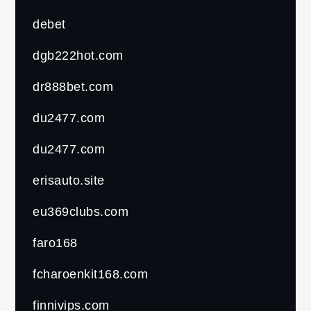
debet
dgb222hot.com
dr888bet.com
du2477.com
du2477.com
erisauto.site
eu369clubs.com
faro168
fcharoenkit168.com
finnivips.com