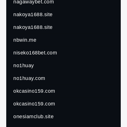
nagawaybet.com
nakoya1688.site
nakoya1688.site
nbwin.me
niseko168bet.com
no1huay
no1huay.com
okcasino159.com
okcasino159.com
onesiamclub.site