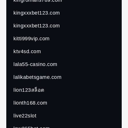
kingromans789.com
kingxxxbet123.com
kingxxxbet123.com
kitti999vip.com
ktv4sd.com
lala55-casino.com
lalikabetsgame.com
lion123สล็อต
lionth168.com
live22slot