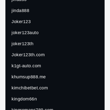
jinda888
Joker123
joker123auto
joker123th
Joker123th.com
k1gt-auto.com
khumsup888.me
kimchibetbet.com
kingdom66n