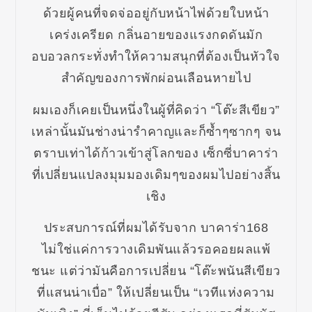
ด้วยผู้คนที่จดจ่ออยู่กับหน้าไพ่ด้วยใบหน้า
เคร่งเครียด กลิ่นอายของแรงกดดันมัก
อบอวลกระทั่งทำให้ความสนุกที่ต้องเป็นหัวใจ
สำคัญของการพักผ่อนเลือนหายไป
ผมเองก็เคยเป็นหนึ่งในผู้ที่คิดว่า “โต๊ะสีเขียว”
เหล่านั้นมันช่างน่ารำคาญและก็ซ้ำๆซากๆ จน
ตราบเท่าได้ก้าวเข้าสู่โลกของ เซ็กซี่บาคาร่า
ที่เปลี่ยนแปลงมุมมองเดิมๆของผมไปอย่างสิ้น
เชิง
ประสบการณ์ที่ผมได้รับจาก บาคาร่า168
ไม่ใช่แค่การวางเดิมพันแล้วรอคอยผลแพ้
ชนะ แต่ว่ามันคือการเปลี่ยน “โต๊ะพนันสีเขียว
ที่แสนน่าเบื่อ” ให้เปลี่ยนเป็น “เวทีแห่งความ