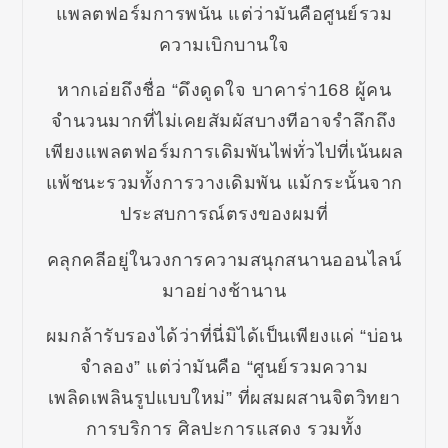
แพลตฟอร์มการพนัน แต่ว่ามันคือศูนย์รวม
ความเบิกบานใจ
หากเอ่ยถึงชื่อ “ดึงดูดใจ บาคาร่า168 ผู้คน
จำนวนมากที่ไม่เคยสัมผัสบางทีอาจรำลึกถึง
เพียงแพลตฟอร์มการเดิมพันไพ่ทั่วไปที่เน้นผล
แพ้ชนะรวมทั้งการวางเดิมพัน แม้กระนั้นจาก
ประสบการณ์ตรงของผมที่
คลุกคลีอยู่ในวงการความสนุกสนานออนไลน์
มาอย่างช้านาน
ผมกล้ารับรองได้ว่าที่นี่มิได้เป็นเพียงแค่ “บ่อน
จำลอง” แต่ว่ามันคือ “ศูนย์รวมความ
เพลิดเพลินรูปแบบใหม่” ที่ผสมผสานจิตวิทยา
การบริการ ศิลปะการแสดง รวมทั้ง