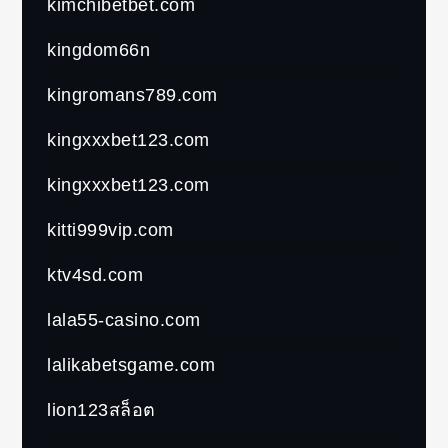
kimchibetbet.com
kingdom66n
kingromans789.com
kingxxxbet123.com
kingxxxbet123.com
kitti999vip.com
ktv4sd.com
lala55-casino.com
lalikabetsgame.com
lion123สล็อต