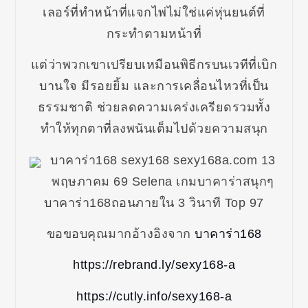
เลอร์ที่ทำหน้าที่แจกไพ่ไม่ใช่แค่หุ่นยนต์ที่
กระทำตามหน้าที่
แต่ว่าพวกเขาเปรียบเหมือนพิธีกรบนเวทีที่เบิก
บานใจ มีรอยยิ้ม และการเคลื่อนไหวที่เป็น
ธรรมชาติ ช่วยลดความเคร่งเครียดรวมทั้ง
ทำให้ทุกตาที่ลงพนันเต็มไปด้วยความสนุก
บาคาร่า168 sexy168 sexy168a.com 13
พฤษภาคม 69 Selena เกมบาคาร่าสนุกๆ
บาคาร่า168ถอนภายใน 3 วินาที Top 97
ขอขอบคุณมากอ้างอิงจาก
บาคาร่า168
https://rebrand.ly/sexy168-a
https://cutly.info/sexy168-a