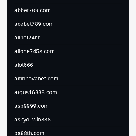
abbet789.com
acebet789.com
allbet24hr
allone745s.com
alot666
ambnovabet.com
argus16888.com
asb9999.com
askyouwin888
ba88th.com