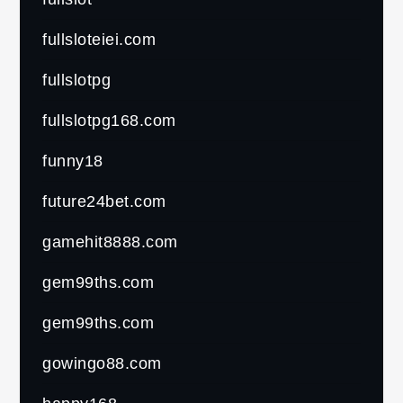
fullsloteiei.com
fullslotpg
fullslotpg168.com
funny18
future24bet.com
gamehit8888.com
gem99ths.com
gem99ths.com
gowingo88.com