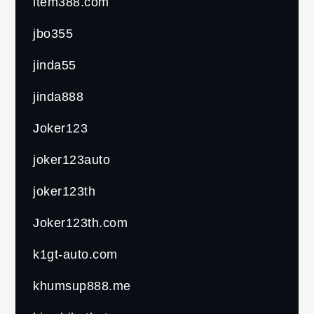
item388.com
jbo355
jinda55
jinda888
Joker123
joker123auto
joker123th
Joker123th.com
k1gt-auto.com
khumsup888.me