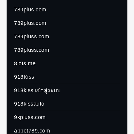
789plus.com
789plus.com
789pluss.com
789pluss.com
8lots.me
918Kiss
918kiss เข้าสู่ระบบ
918kissauto
9kpluss.com
abbet789.com