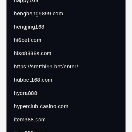
happy168
hengheng9899.com
hengjing168
hi6bet.com
hiso8888s.com
https://sretthi99.bet/enter/
hubbet168.com
hydra888
hyperclub-casino.com
item388.com