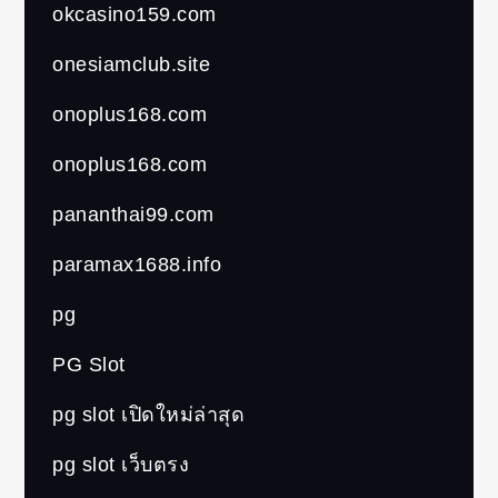
okcasino159.com
onesiamclub.site
onoplus168.com
onoplus168.com
pananthai99.com
paramax1688.info
pg
PG Slot
pg slot เปิดใหม่ล่าสุด
pg slot เว็บตรง