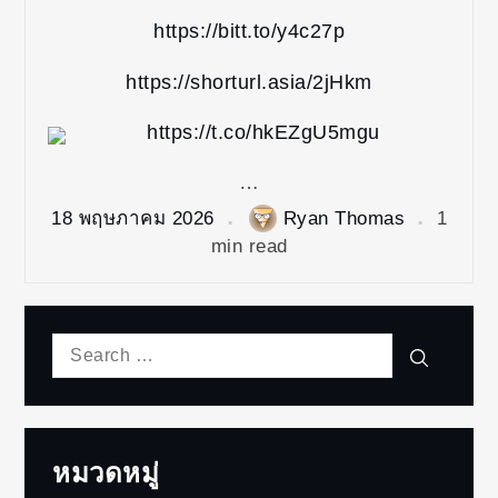
https://bitt.to/y4c27p
https://shorturl.asia/2jHkm
https://t.co/hkEZgU5mgu
…
18 พฤษภาคม 2026
Ryan Thomas
1
min read
Search
Search
for:
หมวดหมู่