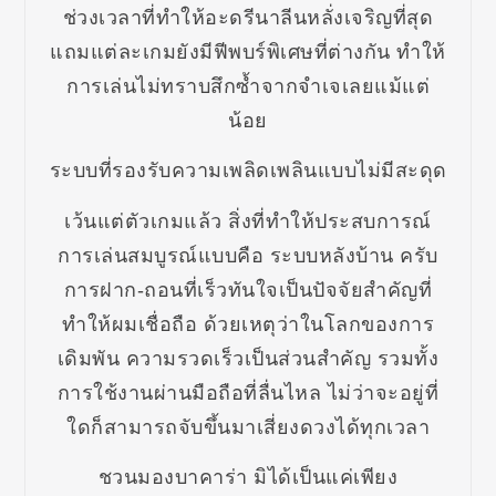
ช่วงเวลาที่ทำให้อะดรีนาลีนหลั่งเจริญที่สุด
แถมแต่ละเกมยังมีฟีพบร์พิเศษที่ต่างกัน ทำให้
การเล่นไม่ทราบสึกซ้ำจากจำเจเลยแม้แต่
น้อย
ระบบที่รองรับความเพลิดเพลินแบบไม่มีสะดุด
เว้นแต่ตัวเกมแล้ว สิ่งที่ทำให้ประสบการณ์
การเล่นสมบูรณ์แบบคือ ระบบหลังบ้าน ครับ
การฝาก-ถอนที่เร็วทันใจเป็นปัจจัยสำคัญที่
ทำให้ผมเชื่อถือ ด้วยเหตุว่าในโลกของการ
เดิมพัน ความรวดเร็วเป็นส่วนสำคัญ รวมทั้ง
การใช้งานผ่านมือถือที่ลื่นไหล ไม่ว่าจะอยู่ที่
ใดก็สามารถจับขึ้นมาเสี่ยงดวงได้ทุกเวลา
ชวนมองบาคาร่า มิได้เป็นแค่เพียง