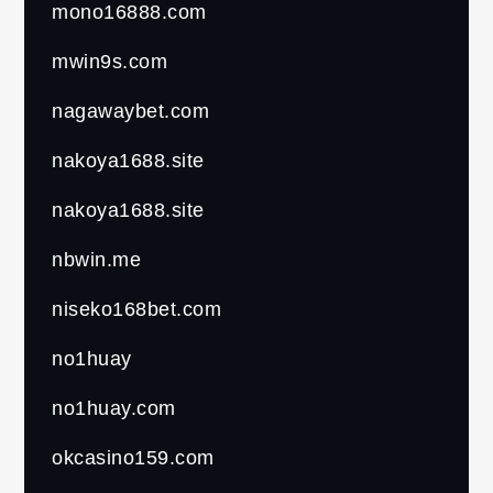
mono16888.com
mwin9s.com
nagawaybet.com
nakoya1688.site
nakoya1688.site
nbwin.me
niseko168bet.com
no1huay
no1huay.com
okcasino159.com