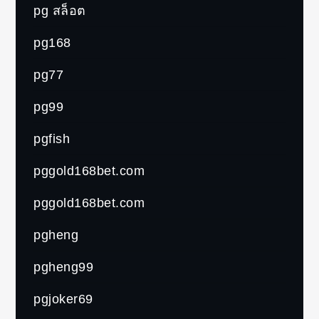
pg สล็อต
pg168
pg77
pg99
pgfish
pggold168bet.com
pggold168bet.com
pgheng
pgheng99
pgjoker69