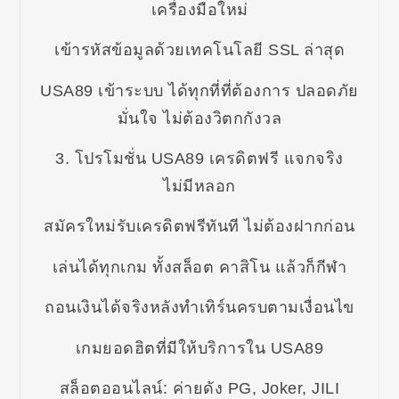
เครื่องมือใหม่
เข้ารหัสข้อมูลด้วยเทคโนโลยี SSL ล่าสุด
USA89 เข้าระบบ ได้ทุกที่ที่ต้องการ ปลอดภัย
มั่นใจ ไม่ต้องวิตกกังวล
3. โปรโมชั่น USA89 เครดิตฟรี แจกจริง
ไม่มีหลอก
สมัครใหม่รับเครดิตฟรีทันที ไม่ต้องฝากก่อน
เล่นได้ทุกเกม ทั้งสล็อต คาสิโน แล้วก็กีฬา
ถอนเงินได้จริงหลังทำเทิร์นครบตามเงื่อนไข
เกมยอดฮิตที่มีให้บริการใน USA89
สล็อตออนไลน์: ค่ายดัง PG, Joker, JILI