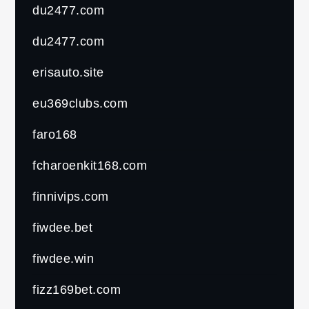
du2477.com
du2477.com
erisauto.site
eu369clubs.com
faro168
fcharoenkit168.com
finnivips.com
fiwdee.bet
fiwdee.win
fizz169bet.com