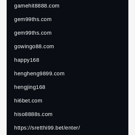
gamehit8888.com
gem99ths.com
gem99ths.com
gowingo88.com
happy168
hengheng9899.com
hengjing168
hi6bet.com
hiso8888s.com
https://sretthi99.bet/enter/