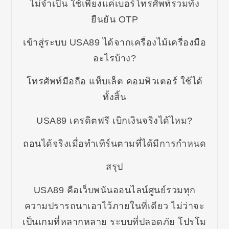
ไม่จำเป็น ใช้เพียงแค่เบอร์โทรศัพท์รวมทั้ง
ยืนยัน OTP
เข้าสู่ระบบ USA89 ได้จากเครื่องไม้เครื่องมือ
อะไรบ้าง?
โทรศัพท์มือถือ แท็บเล็ต คอมพิวเตอร์ ใช้ได้
ทั้งสิ้น
USA89 เครดิตฟรี เบิกเงินจริงได้ไหม?
ถอนได้จริงเมื่อทำเทิร์นตามที่ได้มีการกำหนด
สรุป
USA89 คือเว็บพนันออนไลน์ศูนย์รวมทุก
ความปรารถนาเอาไว้ภายในที่เดียว ไม่ว่าจะ
เป็นเกมที่หลากหลาย ระบบที่ปลอดภัย โปรโม