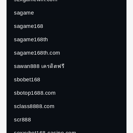
sagame
sagame168
sagame168th
sagame168th.com
sawan888 เครดิตฟรี
sbobet168
sbotop1688.com
sclass8888.com
scr888