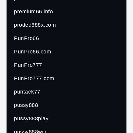
premium66.info
proded888x.com
PunPro66
PunPro66.com
PunPro777
PunPro777.com
puntaek77
pussy888
pussy888play
pussy888win