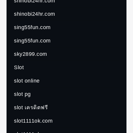
shinobi24hr.com
shinobi24hr.com
sing55fun.com
sing55fun.com
sky2899.com
Slot
slot online
slot pg
slot เครดิตฟรี
slot1111ok.com