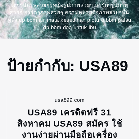
เท่ๆรูปภาพสวยๆผู้หญิงรูปภาพสวยๆ น่ารักๆรูปภาพ
สวยๆ อาร์ตๆภาพสวยๆ ความหมายดีๆภาพสวยๆพื้น
หลัง dp bbm air mata kesedihan picture bbm galau
dp bbm doa untuk ibu
Home
ป้ายกำกับ:
USA89
USA89
usa899.com
USA89 เครดิตฟรี 31
สิงหาคม USA89 สมัคร ใช้
งานง่ายผ่านมือถือเครื่อง