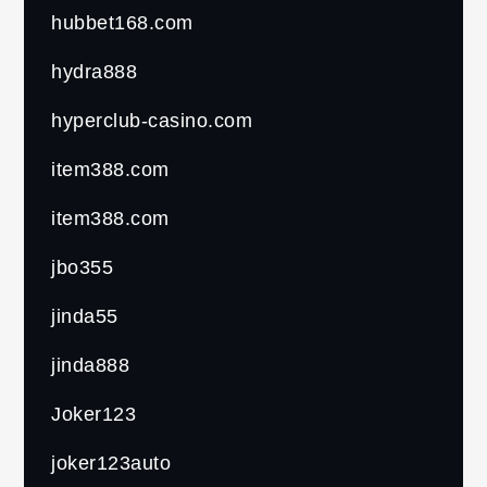
hubbet168.com
hydra888
hyperclub-casino.com
item388.com
item388.com
jbo355
jinda55
jinda888
Joker123
joker123auto