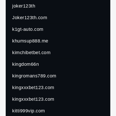
joker123th
Joker123th.com
k1gt-auto.com
khumsup888.me
kimchibetbet.com
kingdom66n
kingromans789.com
kingxxxbet123.com
kingxxxbet123.com
kitti999vip.com