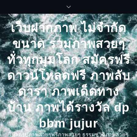
Skip
to
content
เว็บฝากภาพ ไม่จำกัด
ขนาด รวมภาพสวยๆ
ทั่วทุกมุมโลก สมัครฟรี
ดาวน์โหลดฟรี ภาพลับ
ดารา ภาพเด็ดทาง
บ้าน ภาพได้รางวัล dp
bbm jujur
โหลดรูปภาพสวยๆฟรีภาพสวยๆ ธรรมชาติภาพสวยๆ