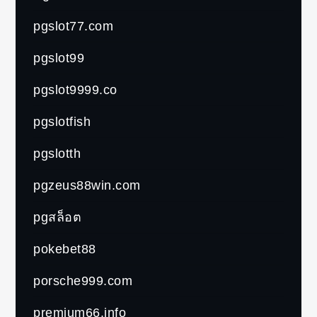
pgslot77.com
pgslot99
pgslot9999.co
pgslotfish
pgslotth
pgzeus88win.com
pgสล็อต
pokebet88
porsche999.com
premium66.info