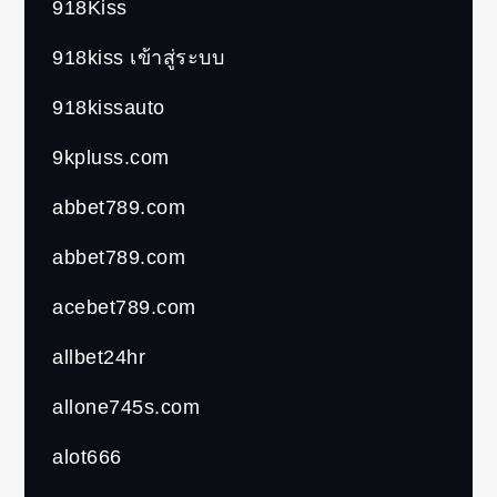
918Kiss
918kiss เข้าสู่ระบบ
918kissauto
9kpluss.com
abbet789.com
abbet789.com
acebet789.com
allbet24hr
allone745s.com
alot666