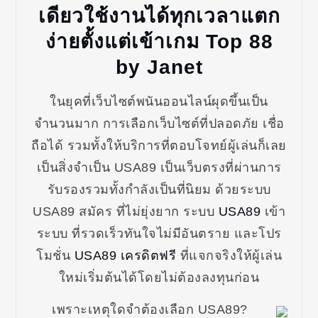
เดียวใช้งานได้ทุกเวลาแตก
ง่ายตั้งแต่เข้าเกม Top 88
by Janet
ในยุคที่เว็บไซต์พนันออนไลน์ผุดขึ้นเป็น
จำนวนมาก การเลือกเว็บไซต์ที่ปลอดภัย เชื่อ
ถือได้ รวมทั้งให้บริการที่ตอบโจทย์ผู้เล่นก็เลย
เป็นสิ่งจำเป็น USA89 เป็นเว็บตรงที่ผ่านการ
รับรองรวมทั้งกำลังเป็นที่นิยม ด้วยระบบ
USA89 สมัคร ที่ไม่ยุ่งยาก ระบบ
USA89
เข้า
ระบบ ที่รวดเร็วทันใจไม่มีอันตราย และโปร
โมชั่น
USA89 เครดิตฟรี
ที่แจกจริงให้ผู้เล่น
ใหม่เริ่มต้นได้โดยไม่ต้องลงทุนก่อน
เพราะเหตุใดจำต้องเลือก USA89?