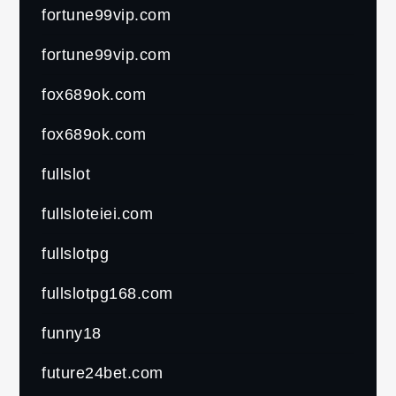
fortune99vip.com
fortune99vip.com
fox689ok.com
fox689ok.com
fullslot
fullsloteiei.com
fullslotpg
fullslotpg168.com
funny18
future24bet.com