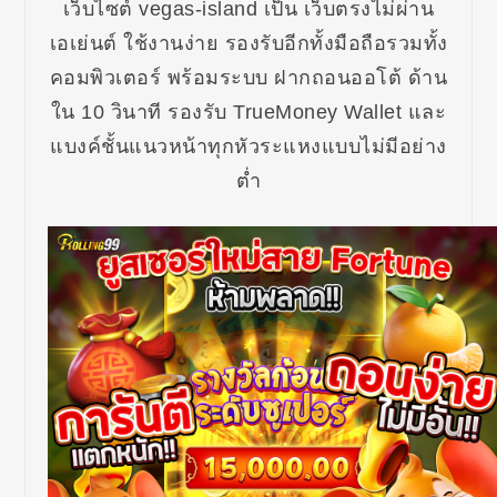
เว็บไซต์ vegas-island เป็น เว็บตรงไม่ผ่าน
เอเย่นต์ ใช้งานง่าย รองรับอีกทั้งมือถือรวมทั้ง
คอมพิวเตอร์ พร้อมระบบ ฝากถอนออโต้ ด้าน
ใน 10 วินาที รองรับ TrueMoney Wallet และ
แบงค์ชั้นแนวหน้าทุกหัวระแหงแบบไม่มีอย่าง
ต่ำ