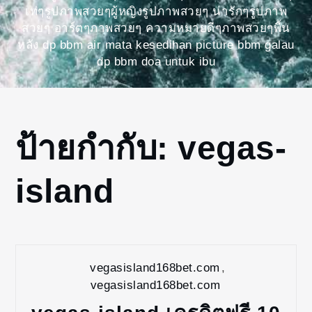
เท่ๆรูปภาพสวยๆผู้หญิงรูปภาพสวยๆ น่ารักๆรูปภาพ
สวยๆ อาร์ตๆภาพสวยๆ ความหมายดีๆภาพสวยๆพื้น
หลัง dp bbm air mata kesedihan picture bbm galau
dp bbm doa untuk ibu
Home
ป้ายกำกับ:
vegas-
vegas-
island
island
vegasisland168bet.com
,
vegasisland168bet.com