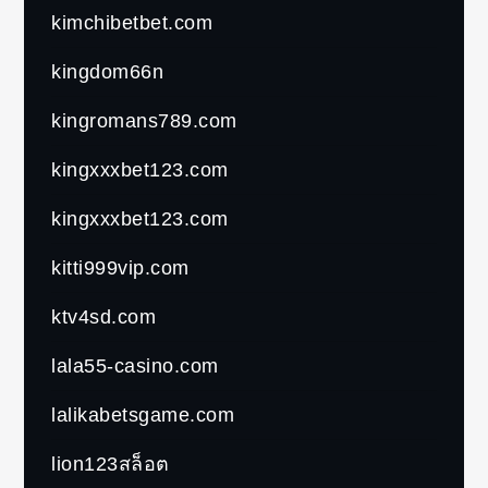
kimchibetbet.com
kingdom66n
kingromans789.com
kingxxxbet123.com
kingxxxbet123.com
kitti999vip.com
ktv4sd.com
lala55-casino.com
lalikabetsgame.com
lion123สล็อต