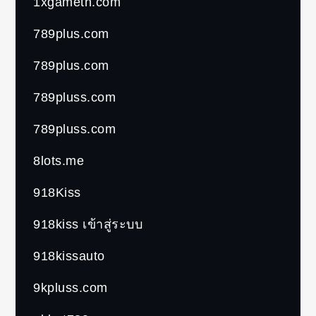
1xgameth.com
789plus.com
789plus.com
789pluss.com
789pluss.com
8lots.me
918Kiss
918kiss เข้าสู่ระบบ
918kissauto
9kpluss.com