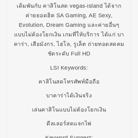
เดิมพันกับ คาสิโนสด vegas-island ได้จาก
ค่ายยอดฮิต SA Gaming, AE Sexy,
Evolution, Dream Gaming และค่ายอื่นๆ
แบบไม่ต้องโยกเงิน เกมที่ให้บริการ ได้แก่ บา
คาร่า, เสือมังกร, ไฮโล, รูเล็ต ถ่ายทอดสดคม
ชัดระดับ Full HD
LSI Keywords:
คาสิโนสดโทรศัพท์มือถือ
บาคาร่าได้เงินจริง
เล่นคาสิโนแบบไม่ต้องโยกเงิน
ดีลเลอร์สดแจกไพ่
Keyword Suggest: