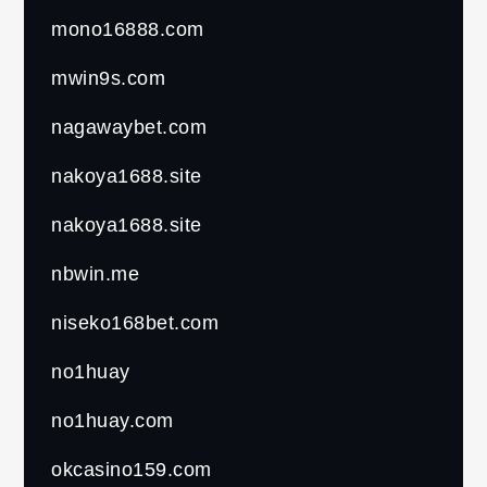
mono16888.com
mwin9s.com
nagawaybet.com
nakoya1688.site
nakoya1688.site
nbwin.me
niseko168bet.com
no1huay
no1huay.com
okcasino159.com