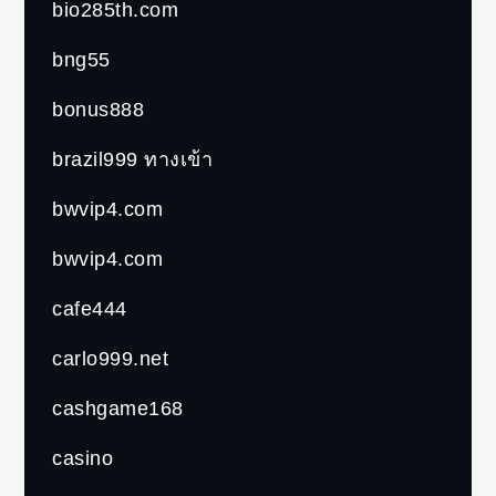
bio285th.com
bng55
bonus888
brazil999 ทางเข้า
bwvip4.com
bwvip4.com
cafe444
carlo999.net
cashgame168
casino