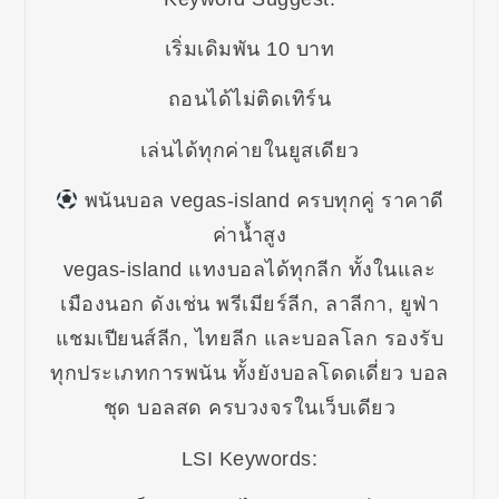
เริ่มเดิมพัน 10 บาท
ถอนได้ไม่ติดเทิร์น
เล่นได้ทุกค่ายในยูสเดียว
พนันบอล vegas-island ครบทุกคู่ ราคาดี
ค่าน้ำสูง
vegas-island แทงบอลได้ทุกลีก ทั้งในและ
เมืองนอก ดังเช่น พรีเมียร์ลีก, ลาลีกา, ยูฟ่า
แชมเปียนส์ลีก, ไทยลีก และบอลโลก รองรับ
ทุกประเภทการพนัน ทั้งยังบอลโดดเดี่ยว บอล
ชุด บอลสด ครบวงจรในเว็บเดียว
LSI Keywords: