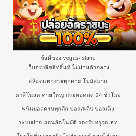
ข้อดีของ vegas-island
เว็บตรงลิขสิทธิ์แท้ ไม่ผ่านตัวกลาง
สล็อตแตกง่ายทุกค่าย โบนัสมาก
คาสิโนสด ค่ายใหญ่ ถ่ายทอดสด 24 ชั่วโมง
พนันบอลครบทุกลีก บอลสเต็ป บอลเต็ง
ระบบฝาก-ถอนอัตโนมัติ รองรับทรูวอเลท