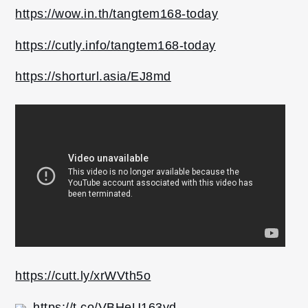
https://wow.in.th/tangtem168-today
https://cutly.info/tangtem168-today
https://shorturl.asia/EJ8md
https://cutt.ly/xrWVth5o
https://t.co/VBHeU163yd