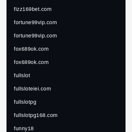
fizz169bet.com
fortune99vip.com
fortune99vip.com
fox689ok.com
fox689ok.com
fullslot
fullsloteiei.com
fullslotpg
fullslotpg168.com
funny18