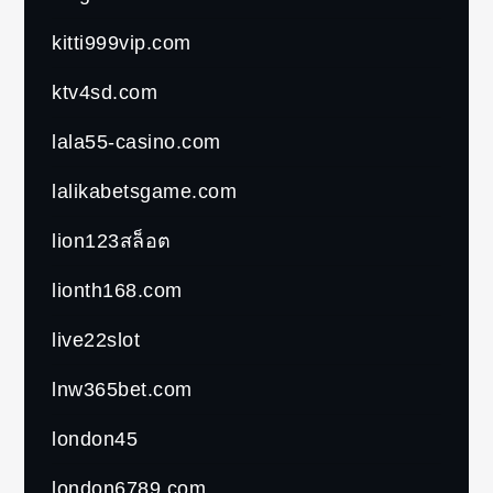
kitti999vip.com
ktv4sd.com
lala55-casino.com
lalikabetsgame.com
lion123สล็อต
lionth168.com
live22slot
lnw365bet.com
london45
london6789.com