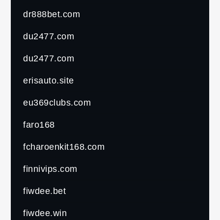
dr888bet.com
du2477.com
du2477.com
erisauto.site
eu369clubs.com
faro168
fcharoenkit168.com
finnivips.com
fiwdee.bet
fiwdee.win