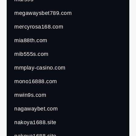
megawaysbet789.com
mercyrosa168.com
mia88th.com
mib555s.com
mmplay-casino.com
mono16888.com
mwin9s.com
nagawaybet.com
nakoya1688.site