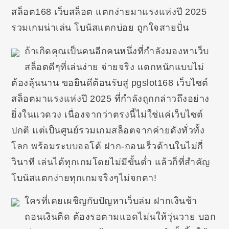
สล็อต168 เว็บสล็อต แตกง่ายมาแรงแห่งปี 2025
รวมเกมน่าเล่น โบนัสแตกบ่อย ถูกใจสายปั่น
ถ้าเกิดคุณเป็นคนอีกคนหนึ่งที่กำลังมองหาเว็บ
สล็อตดีๆที่เล่นง่าย จ่ายจริง แตกหนักแบบไม่
ต้องลุ้นนาน ขอยินดีต้อนรับสู่ pgslot168 เว็บไซต์
สล็อตมาแรงแห่งปี 2025 ที่กำลังถูกกล่าวถึงอย่าง
ยิ่งในแวดวง เนื่องจากว่าตรงนี้ไม่ใช่แค่เว็บไซต์
ปกติ แต่เป็นศูนย์รวมเกมสล็อตจากค่ายดังทั่วทั้ง
โลก พร้อมระบบออโต้ ฝาก-ถอนเร็วด้านในไม่กี่
วินาที เล่นได้ทุกเกมโดยไม่มีขั้นต่ำ แล้วก็ที่สำคัญ
โบนัสแตกง่ายทุกเกมจริงๆไม่จกตา!
ใครที่เคยเผชิญกับปัญหาเว็บล่ม ฝากเงินช้า
ถอนเงินติด ต้องรอตามแอดไม่นให้วุ่นวาย บอก