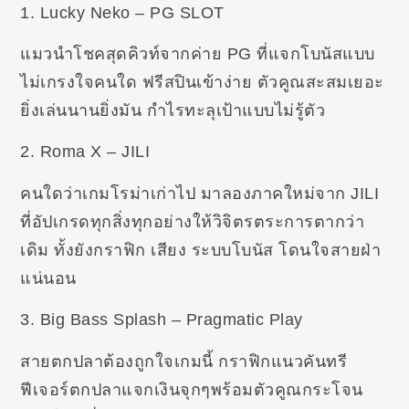
1. Lucky Neko – PG SLOT
แมวนำโชคสุดคิวท์จากค่าย PG ที่แจกโบนัสแบบ
ไม่เกรงใจคนใด ฟรีสปินเข้าง่าย ตัวคูณสะสมเยอะ
ยิ่งเล่นนานยิ่งมัน กำไรทะลุเป้าแบบไม่รู้ตัว
2. Roma X – JILI
คนใดว่าเกมโรม่าเก่าไป มาลองภาคใหม่จาก JILI
ที่อัปเกรดทุกสิ่งทุกอย่างให้วิจิตรตระการตากว่า
เดิม ทั้งยังกราฟิก เสียง ระบบโบนัส โดนใจสายฝ่า
แน่นอน
3. Big Bass Splash – Pragmatic Play
สายตกปลาต้องถูกใจเกมนี้ กราฟิกแนวคันทรี
ฟีเจอร์ตกปลาแจกเงินจุกๆพร้อมตัวคูณกระโจน