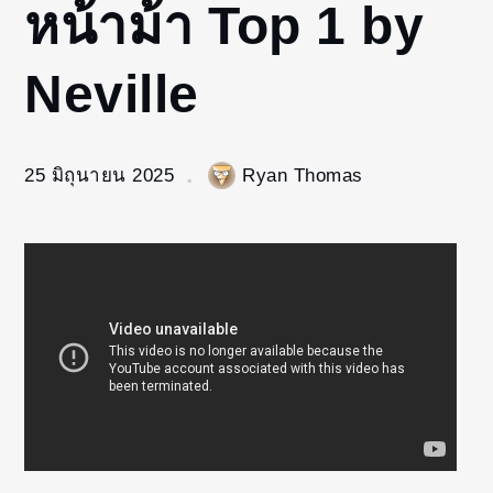
หน้าม้า Top 1 by
Neville
25 มิถุนายน 2025
Ryan Thomas