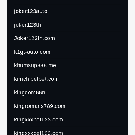
joker123auto
joker123th
Joker123th.com
k1gt-auto.com
khumsup888.me
kimchibetbet.com
kingdom66n
kingromans789.com
kingxxxbet123.com
kingxxxbet123.com