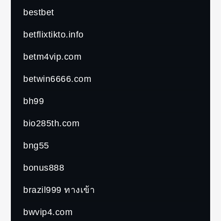
bestbet
betflixtikto.info
betm4vip.com
betwin6666.com
bh99
bio285th.com
bng55
bonus888
brazil999 ทางเข้า
bwvip4.com