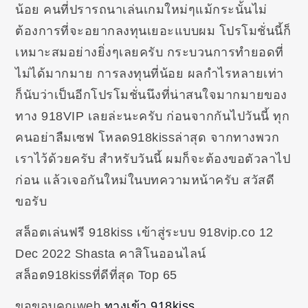
น้อย คนที่ปรารถนาเล่นเกมใหม่ๆแม้กระนั้นไม่
ต้องการที่จะอยากลงทุนเยอะแบบผม โปรโมชั่นนี้ก็
เหมาะสมอย่างยิ่งๆเลยครับ กระบวนการทำยอดที่
ไม่ได้มากมาย การลงทุนที่น้อย ผลกำไรหลายเท่า
ก็นับว่าเป็นอีกโปรโมชั่นนึงที่น่าสนใจมากมายของ
ทาง 918VIP เลยล่ะนะครับ ก่อนจากกันไปวันนี้ ทุก
คนอย่าลืมเซฟ โหลด918kissล่าสุด จากทางพวก
เราไว้ด้วยครับ สำหรับวันนี้ ผมก็จะต้องขอตัวลาไป
ก่อน แล้วเจอกันใหม่ในบทความหน้าครับ สวัสดี
ขอรับ
สล็อตเล่นฟรี 918kiss เข้าสู่ระบบ 918vip.co 12
Dec 2022 Shasta คาสิโนออนไลน์
สล็อต918kissที่ดีที่สุด Top 65
ขอขอบคุณweb
ทางเข้า 918kiss