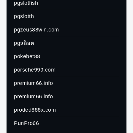
pgslotfish
pgslotth
pgzeus88win.com
pgสล็อต
pokebet88
porsche999.com
premium66.info
premium66.info
proded888x.com
PunPro66