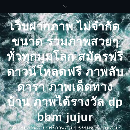
Skip
to
content
เว็บฝากภาพ ไม่จำกัด
ขนาด รวมภาพสวยๆ
ทั่วทุกมุมโลก สมัครฟรี
ดาวน์โหลดฟรี ภาพลับ
ดารา ภาพเด็ดทาง
บ้าน ภาพได้รางวัล dp
bbm jujur
โหลดรูปภาพสวยๆฟรีภาพสวยๆ ธรรมชาติภาพสวยๆ