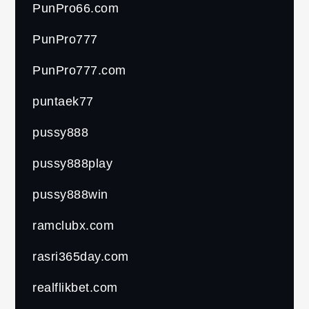
PunPro66.com
PunPro777
PunPro777.com
puntaek77
pussy888
pussy888play
pussy888win
ramclubx.com
rasri365day.com
realflikbet.com