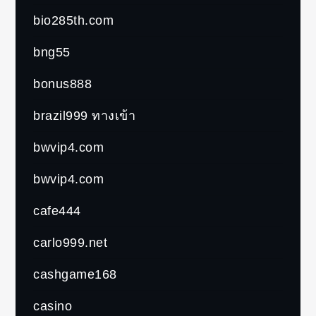
bio285th.com
bng55
bonus888
brazil999 ทางเข้า
bwvip4.com
bwvip4.com
cafe444
carlo999.net
cashgame168
casino