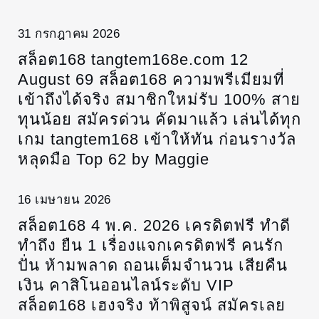
31 กรกฎาคม 2026
สล็อต168 tangtem168e.com 12
August 69 สล็อต168 ความพรีเมียมที่
เข้าถึงได้จริง สมาชิกใหม่รับ 100% สาย
ทุนน้อย สมัครด่วน คัดมาแล้ว เล่นได้ทุก
เกม tangtem168 เข้าให้ทัน ก่อนรางวัล
หลุดมือ Top 62 by Maggie
16 เมษายน 2026
สล็อต168 4 พ.ค. 2026 เครดิตฟรี ทำดี
ทำถึง ยืน 1 เรื่องแจกเครดิตฟรี คนรัก
ปั่น ห้ามพลาด ถอนเต็มจำนวน เสียคืน
เงิน คาสิโนออนไลน์ระดับ VIP
สล็อต168 เฮงจริง ท้าพิสูจน์ สมัครเลย