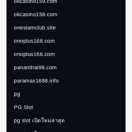
okcasino159.com
okcasino159.com
onesiamclub.site
onoplus168.com
onoplus168.com
pananthai99.com
paramax1688.info
pg
PG Slot
pg slot เปิดใหม่ล่าสุด