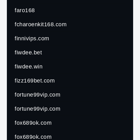
faro168
fcharoenkit168.com
finnivips.com
fiwdee.bet
fiwdee.win
fizz169bet.com
fortune99vip.com
fortune99vip.com
fox689ok.com
fox689ok.com