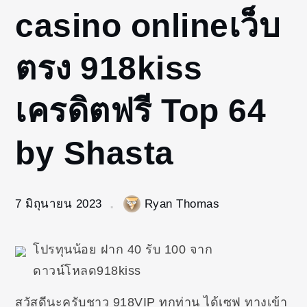
casino onlineเว็บ
ตรง 918kiss
เครดิตฟรี Top 64
by Shasta
7 มิถุนายน 2023
Ryan Thomas
โปรทุนน้อย ฝาก 40 รับ 100 จาก
ดาวน์โหลด918kiss
สวัสดีนะครับชาว 918VIP ทุกท่าน ได้เซฟ ทางเข้า