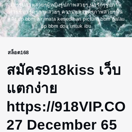
เท่ๆรูปภาพสวยๆผู้หญิงรูปภาพสวยๆ น่ารักๆรูปภาพ
สวยๆ อาร์ตๆภาพสวยๆ ความหมายดีๆภาพสวยๆพื้น
หลัง dp bbm air mata kesedihan picture bbm galau
dp bbm doa untuk ibu
Home
สล็อต168
สล็อต168
สมัคร918kiss เว็บ
สมัคร918kiss เว็บ
แตกง่าย
https://918VIP.CO
แตกง่าย
27 December 65
casino onlineเว็บ
https://918VIP.CO
ตรง 918kiss
เครดิตฟรี Top 64
by Shasta
27 December 65