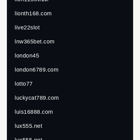
lionth168.com
live22slot
lnw365bet.com
london45
london6789.com
lotto77
luckycat789.com
luis16888.com
lux555.net
lux555.net