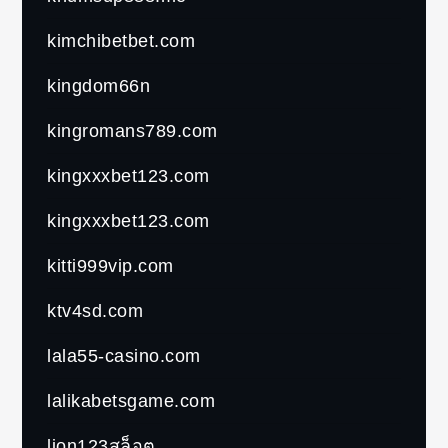
kimchibetbet.com
kingdom66n
kingromans789.com
kingxxxbet123.com
kingxxxbet123.com
kitti999vip.com
ktv4sd.com
lala55-casino.com
lalikabetsgame.com
lion123สล็อต