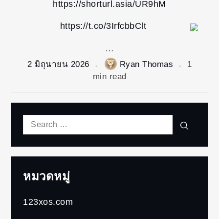
https://shorturl.asia/UR9hM
https://t.co/3IrfcbbClt
…
2 มิถุนายน 2026
Ryan Thomas
1
min read
Search
Search
for:
หมวดหมู่
123xos.com