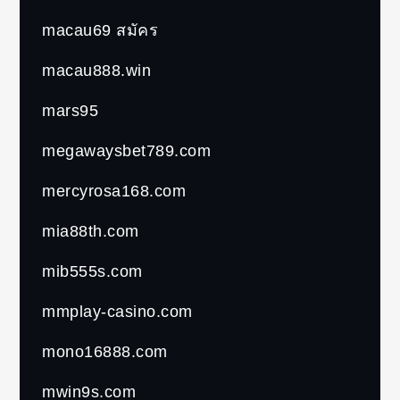
macau69 สมัคร
macau888.win
mars95
megawaysbet789.com
mercyrosa168.com
mia88th.com
mib555s.com
mmplay-casino.com
mono16888.com
mwin9s.com