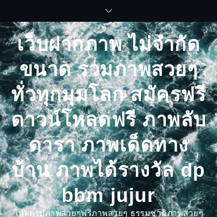
Skip
to
content
เว็บฝากภาพ ไม่จำกัด
ขนาด รวมภาพสวยๆ
ทั่วทุกมุมโลก สมัครฟรี
ดาวน์โหลดฟรี ภาพลับ
ดารา ภาพเด็ดทาง
บ้าน ภาพได้รางวัล dp
bbm jujur
โหลดรูปภาพสวยๆฟรีภาพสวยๆ ธรรมชาติภาพสวยๆ