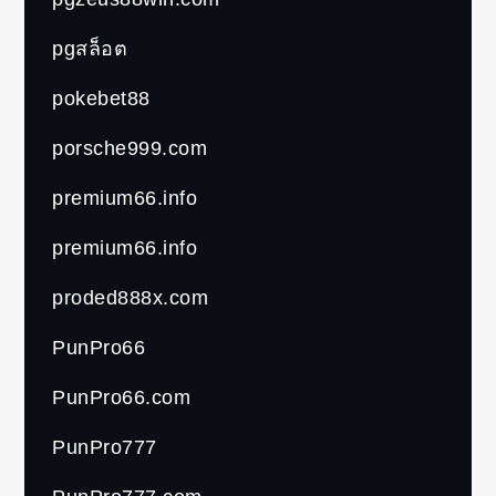
pgสล็อต
pokebet88
porsche999.com
premium66.info
premium66.info
proded888x.com
PunPro66
PunPro66.com
PunPro777