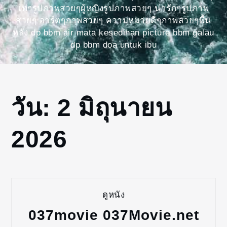
เท่ๆรูปภาพสวยๆผู้หญิงรูปภาพสวยๆ น่ารักๆรูปภาพ
สวยๆ อาร์ตๆภาพสวยๆ ความหมายดีๆภาพสวยๆพื้น
หลัง dp bbm air mata kesedihan picture bbm galau
dp bbm doa untuk ibu
Home
วัน:
2 มิถุนายน
2026
มิถุนายน
2026
2
ดูหนัง
037movie 037Movie.net