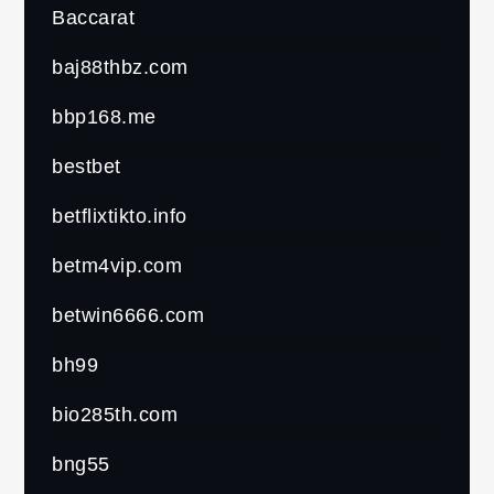
Baccarat
baj88thbz.com
bbp168.me
bestbet
betflixtikto.info
betm4vip.com
betwin6666.com
bh99
bio285th.com
bng55