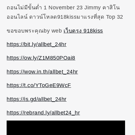
ถอนไม่มีขั้นต่ำ 1 November 23 Jimmy คาสิโน
ออนไลน์ ดาวน์โหลด918kissมาแรงที่สุด Top 32
ขอขอบพระคุณby web
เว็บตรง 918kiss
https://bit.ly/allbet_24hr
https://ow.ly/Z1M850POai8
https://wow.in.th/allbet_24hr
https://t.co/YToGeE9WcF
https://is.gd/allbet_24hr
https://rebrand.ly/allbet24_hr