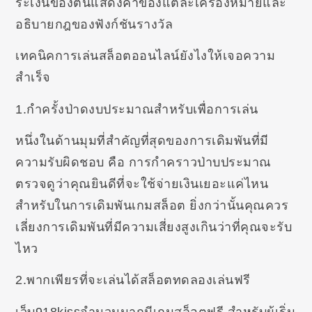
ระเงินของตนแสดงค่าของแต่ละเครื่องหมายและ
อธิบายกฎของฟังก์ชันรางวัล
เทคนิคการเล่นสล็อตออนไลน์ยังไงให้เจอความ
สําเร็จ
1.กําครั้งป่าดงบประมาณสำหรับเพื่อการเล่น
หนึ่งในด้านมุมที่สําคัญที่สุดของการเดิมพันที่มี
ความรับผิดชอบ คือ การกําคราวป่าบประมาณ
ตรวจดูว่าคุณยินดีที่จะใช้จ่ายเงินเยอะแค่ไหน
สำหรับในการเดิมพันเกมสล็อต ยิ่งกว่านั้นคุณควร
เลี่ยงการเดิมพันที่มีความเสี่ยงสูงเกินว่าที่คุณจะรับ
ไหว
2.พากเพียรที่จะเล่นได้สล็อตทดลองเล่นฟรี
เว็บ918kissจํานวนมากมีเกมสล็อตฟรี สําหรับผู้เริ่ม