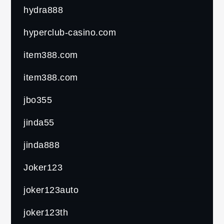
hydra888
hyperclub-casino.com
item388.com
item388.com
jbo355
jinda55
jinda888
Joker123
joker123auto
joker123th