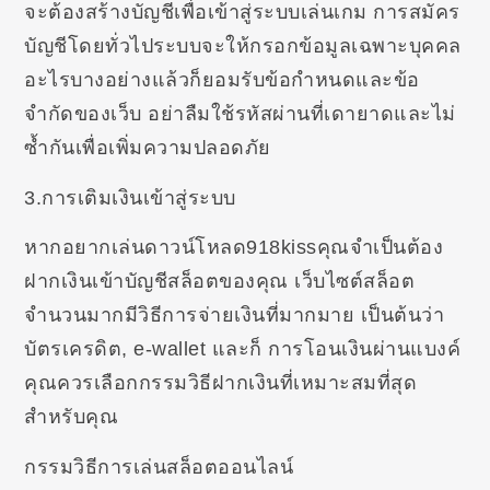
จะต้องสร้างบัญชีเพื่อเข้าสู่ระบบเล่นเกม การสมัคร
บัญชีโดยทั่วไประบบจะให้กรอกข้อมูลเฉพาะบุคคล
อะไรบางอย่างแล้วก็ยอมรับข้อกำหนดและข้อ
จำกัดของเว็บ อย่าลืมใช้รหัสผ่านที่เดายาดและไม่
ซ้ำกันเพื่อเพิ่มความปลอดภัย
3.การเติมเงินเข้าสู่ระบบ
หากอยากเล่นดาวน์โหลด918kissคุณจำเป็นต้อง
ฝากเงินเข้าบัญชีสล็อตของคุณ เว็บไซต์สล็อต
จำนวนมากมีวิธีการจ่ายเงินที่มากมาย เป็นต้นว่า
บัตรเครดิต, e-wallet และก็ การโอนเงินผ่านแบงค์
คุณควรเลือกกรรมวิธีฝากเงินที่เหมาะสมที่สุด
สำหรับคุณ
กรรมวิธีการเล่นสล็อตออนไลน์