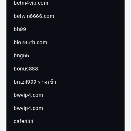
betm4vip.com
betwin6666.com
bh99
bio285th.com
bng55
bonus888
brazil999 ทางเข้า
bwvip4.com
bwvip4.com
cafe444