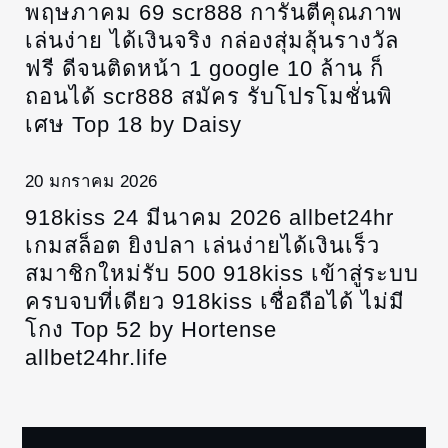
พฤษภาคม 69 scr888 การันตีคุณภาพ
เล่นง่าย ได้เงินจริง กล่องสุ่มลุ้นรางวัล
ฟรี ดีจนติดหน้า 1 google 10 ล้าน ก็
ถอนได้ scr888 สมัคร รับโปรโมชั่นพิ
เศษ Top 18 by Daisy
20 มกราคม 2026
918kiss 24 มีนาคม 2026 allbet24hr
เกมสล็อต ยิงปลา เล่นง่ายได้เงินเร็ว
สมาชิกใหม่รับ 500 918kiss เข้าสู่ระบบ
ครบจบที่เดียว 918kiss เชื่อถือได้ ไม่มี
โกง Top 52 by Hortense
allbet24hr.life