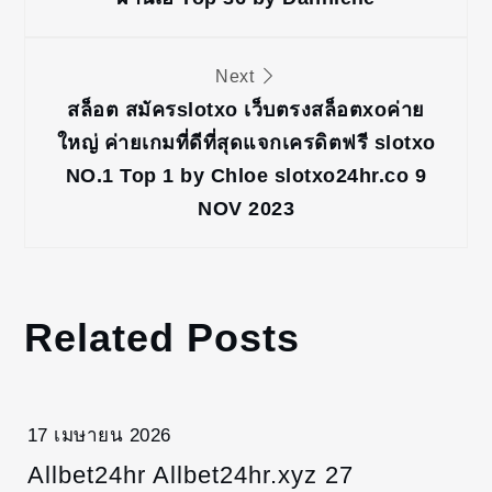
Next
สล็อต สมัครslotxo เว็บตรงสล็อตxoค่าย
ใหญ่ ค่ายเกมที่ดีที่สุดแจกเครดิตฟรี slotxo
NO.1 Top 1 by Chloe slotxo24hr.co 9
NOV 2023
Related Posts
17 เมษายน 2026
Allbet24hr Allbet24hr.xyz 27