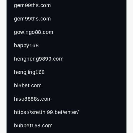
gem99ths.com
gem99ths.com
gowingo88.com
happy168
hengheng9899.com
hengjing168
hi6bet.com
hiso8888s.com
https://sretthi99.bet/enter/
hubbet168.com