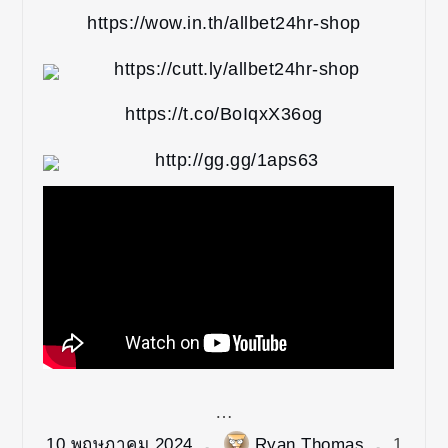
https://wow.in.th/allbet24hr-shop
https://cutt.ly/allbet24hr-shop
https://t.co/BoIqxX36og
http://gg.gg/1aps63
…
10 พฤษภาคม 2024
Ryan Thomas
1