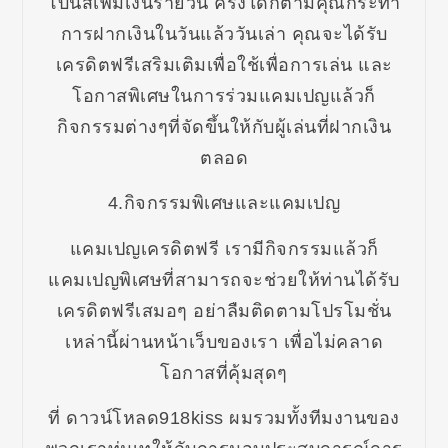
โบนัสเพิ่มเงินรายวัน ครั้งใดก็ตามคุณกระทำ
การฝากเงินในวันแล้ววันเล่า คุณจะได้รับ
เครดิตฟรีเสริมเติมเพื่อใช้เพื่อการเล่น และ
โอกาสพิเศษในการร่วมแคมเปญแล้วก็
กิจกรรมต่างๆที่จัดขึ้นให้กับผู้เล่นที่ฝากเงิน
ตลอด
4.กิจกรรมพิเศษและแคมเปญ
แคมเปญเครดิตฟรี เรามีกิจกรรมแล้วก็
แคมเปญพิเศษที่สามารถจะช่วยให้ท่านได้รับ
เครดิตฟรีเสมอๆ อย่าลืมติดตามโปรโมชั่น
เหล่านี้ผ่านหน้าเว็บของเรา เพื่อไม่คลาด
โอกาสที่คุ้มสุดๆ
ที่ ดาวน์โหลด918kiss ผมรวมทั้งทีมงานของ