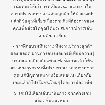
เน้นที่จะให้บริการที่เป็นส่วนตัวและเข้าใจ
ความปรารถนาของแต่ละลูกค้า ให้คำแนะนำ
แล้วก็ข้อมูลที่เกี่ยวเนื่องตามสิ่งที่ต้องการของ
คุณเพื่อช่วยให้คุณได้ประสบการณ์การเล่น
เกมที่ยอดเยี่ยม
• การฝึกอบรมทีมงาน: ทีมงานบริการลูกค้า
ของ สล็อต ผ่านการอบรมอย่างดีเพื่อมีความรู้
ครอบคลุมเกี่ยวกับแพลตฟอร์มเกมแล้วก็ขั้น
ตอนทางธุรกรรมทั้งปวง พวกเขาสามารถช่วย
คุณแก้ปัญหาเฉพาะหรือเสนอแนะเกี่ยวกับ
เกมแล้วก็โปรโมชั่นใหม่ๆได้อย่างมืออาชีพ
3. เกมให้เลือกเล่นนานัปการ จากค่ายเกม
สล็อตชั้นแนวหน้า !