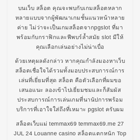
บนเว็บ สล็อต คุณจะพบกับเกมสล็อตหลาก
หลายแบบจากผู้พัฒนาเกมชั้นแนวหน้าหลาย
ค่าย ไม่ว่าจะเป็นเกมสล็อตจากpgslot ที่มา
พร้อมกับกราฟิกและฟีพบร์ล้ำสมัย slot มีให้
คุณเลือกเล่นอย่างไม่น่าเบื่อ
ด้วยเหตุผลดังกล่าว หากคุณกำลังมองหาเว็บ
สล็อตเชื่อใจได้รวมทั้งมอบประสบการณ์การ
เล่นที่เยี่ยมที่สุด สล็อต คือตัวเลือกที่ผมขอ
เสนอแนะ ลองเข้าไปเยี่ยมชมและก็สัมผัส
ประสบการณ์การเล่นเกมที่นานัปการพร้อม
บริการที่เอาใจใส่ถึงที่เหมาะ pgslot ครับผม
สล็อตเว็บแม่ temmax69 temmax69.me 27
JUL 24 Louanne casino สล็อตแตกหนัก Top