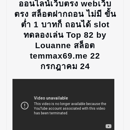
ออนไลน์เว็บตรง webเว็บ
ตรง สล็อตฝากถอน ไม่มี ขั้น
ต่ำ 1 บาทก็ ถอนได้ slot
ทดลองเล่น Top 82 by
Louanne สล็อต
temmax69.me 22
กรกฎาคม 24