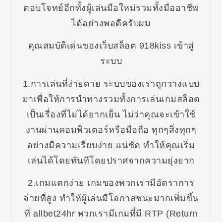
ตอบโจทย์อีกทั้งผู้เล่นมือใหม่รวมทั้งมืออาชีพ
ได้อย่างพอดีครับผม
คุณสมบัติเด่นของเว็บสล็อต 918kiss เข้าสู่
ระบบ
1.การเล่นที่ง่ายดาย ระบบของเราถูกวางแบบ
มาเพื่อให้การนำทางรวมทั้งการเล่นเกมสล็อต
เป็นเรื่องที่ไม่ได้ยากเย็น ไม่ว่าคุณจะเข้าใช้
งานผ่านคอมพิวเตอร์หรือมือถือ ทุกๆสิ่งทุกๆ
อย่างมีความเรียบง่าย แน่ชัด ทำให้คุณเริ่ม
เล่นได้โดยทันทีโดยปราศจากความยุ่งยาก
2.เกมแตกง่าย เกมของพวกเรามีอัตราการ
จ่ายที่สูง ทำให้ผู้เล่นมีโอกาสชนะมากเพิ่มขึ้น
ที่ allbet24hr พวกเรามีเกมที่มี RTP (Return