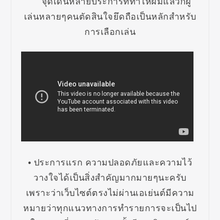
จุดเด่นหลายประการที่ทำให้ผมแล้วก็ผู้
เล่นหลายๆคนตัดสินใจยึดถือเป็นหลักสำหรับ
การเลือกเล่น
• ประการแรก ความปลอดภัยและความไว้
วางใจได้เป็นสิ่งสำคัญมากมายๆนะครับ
เพราะว่าเว็บไซต์ตรงไม่ผ่านเอเย่นต์มีความ
หมายว่าทุกแนวทางการทำรายการจะเป็นไป