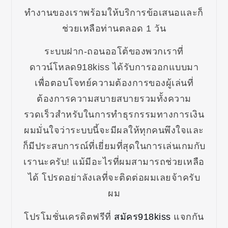
ทำงานของเราพร้อมให้บริการข้อเสนอและก็
ช่วยเหลือท่านตลอด 1 วัน
ระบบฝาก-ถอนออโต้ของพวกเราที่
ดาวน์โหลด918kiss ได้รับการออกแบบมา
เพื่อตอบโจทย์ความต้องการของผู้เล่นที่
ต้องการความสบายสบายรวมทั้งความ
รวดเร็วสำหรับในการทำธุรกรรมทางการเงิน
ผมมั่นใจว่าระบบนี้จะมีผลให้ทุกคนพึงใจและ
ก็มีประสบการณ์ที่เยี่ยมที่สุดในการเล่นเกมกับ
เรานะครับ! แม้มีอะไรที่ผมสามารถช่วยเหลือ
ได้ โปรดอย่าลังเลที่จะติดต่อผมเลยจ้าครับ
ผม
โปรโมชั่นเครดิตฟรีที่
สมัคร918kiss
แจกกัน