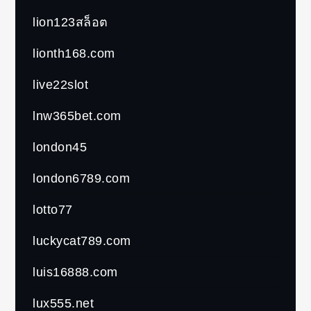
lion123สล็อต
lionth168.com
live22slot
lnw365bet.com
london45
london6789.com
lotto77
luckycat789.com
luis16888.com
lux555.net