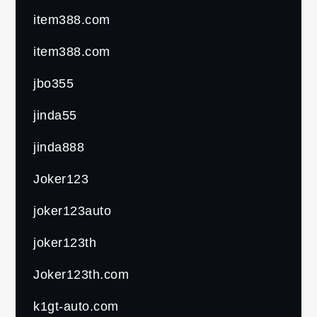
item388.com
item388.com
jbo355
jinda55
jinda888
Joker123
joker123auto
joker123th
Joker123th.com
k1gt-auto.com