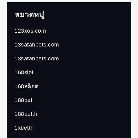
หมวดหมู่
123xos.com
13satanbets.com
13satanbets.com
168slot
168สล็อต
188bet
188betth
1xbetth