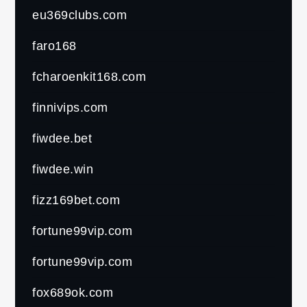
eu369clubs.com
faro168
fcharoenkit168.com
finnivips.com
fiwdee.bet
fiwdee.win
fizz169bet.com
fortune99vip.com
fortune99vip.com
fox689ok.com