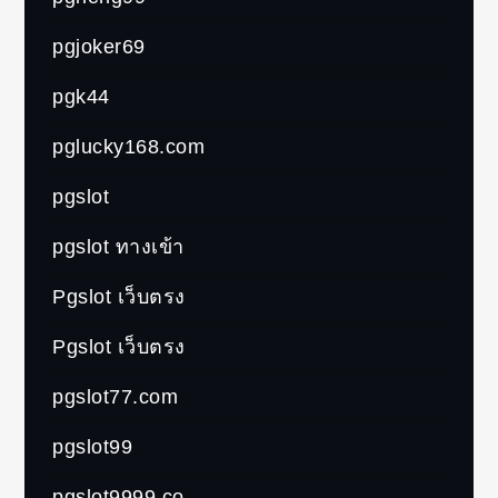
pgjoker69
pgk44
pglucky168.com
pgslot
pgslot ทางเข้า
Pgslot เว็บตรง
Pgslot เว็บตรง
pgslot77.com
pgslot99
pgslot9999.co