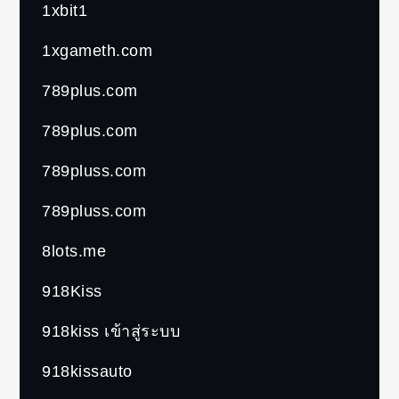
1xbit1
1xgameth.com
789plus.com
789plus.com
789pluss.com
789pluss.com
8lots.me
918Kiss
918kiss เข้าสู่ระบบ
918kissauto