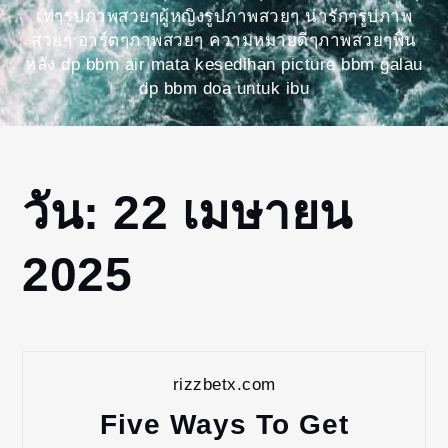
เท่ๆรูปภาพสวยๆผู้หญิงรูปภาพสวยๆ น่ารักๆรูปภาพ
สวยๆ อาร์ตๆภาพสวยๆ ความหมายดีๆภาพสวยๆพื้น
หลัง dp bbm air mata kesedihan picture bbm galau
dp bbm doa untuk ibu
Home
วัน:
22 เมษายน
2025
เมษายน
2025
22
rizzbetx.com
Five Ways To Get