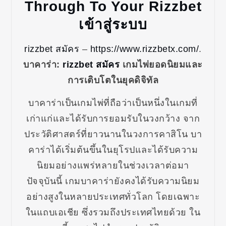
Through To Your Rizzbet
เข้าสู่ระบบ
rizzbet สมัคร
–
https://www.rizzbetx.com/
.
บาคาร่า:
rizzbet สมัคร
เกมไพ่ยอดนิยมและ
การเติบโตในยุคดิจิทัล
บาคาร่าเป็นเกมไพ่ที่ถือว่าเป็นหนึ่งในเกมที่
เก่าแก่และได้รับการยอมรับในวงกว้าง จาก
ประวัติศาสตร์ที่ยาวนานในวงการคาสิโน บา
คาร่าได้เริ่มต้นขึ้นในยุโรปและได้รับความ
นิยมอย่างแพร่หลายในช่วงเวลาต่อมา
ปัจจุบันนี้ เกมบาคาร่ายังคงได้รับความนิยม
อย่างสูงในหลายประเทศทั่วโลก โดยเฉพาะ
ในแถบเอเชีย ซึ่งรวมถึงประเทศไทยด้วย ใน