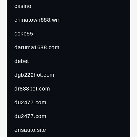
casino
chinatown888.win
coke55
daruma1688.com
debet
dgb222hot.com
dr888bet.com
du2477.com
du2477.com
erisauto.site