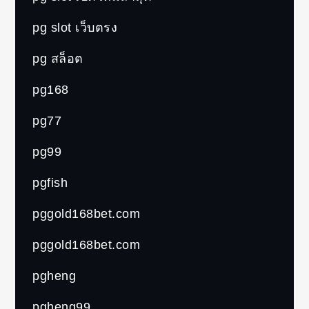
pg slot เว็บตรง
pg สล็อต
pg168
pg77
pg99
pgfish
pggold168bet.com
pggold168bet.com
pgheng
pgheng99