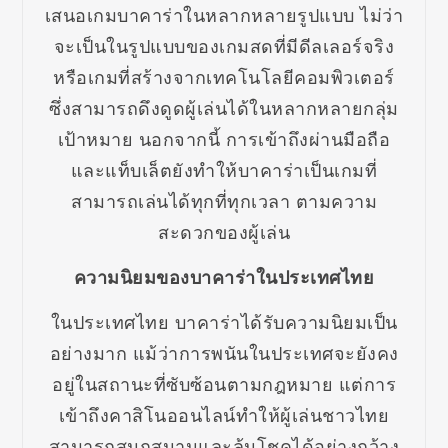
เสนอเกมบาคาร่าในหลากหลายรูปแบบ ไม่ว่า
จะเป็นในรูปแบบของเกมสดที่มีดีลเลอร์จริง
หรือเกมที่สร้างจากเทคโนโลยีคอมพิวเตอร์
ซึ่งสามารถดึงดูดผู้เล่นได้ในหลากหลายกลุ่ม
เป้าหมาย นอกจากนี้ การเข้าถึงผ่านมือถือ
และแท็บเล็ตยังทำให้บาคาร่าเป็นเกมที่
สามารถเล่นได้ทุกที่ทุกเวลา ตามความ
สะดวกของผู้เล่น
ความนิยมของบาคาร่าในประเทศไทย
ในประเทศไทย บาคาร่าได้รับความนิยมเป็น
อย่างมาก แม้ว่าการพนันในประเทศจะยังคง
อยู่ในสถานะที่ซับซ้อนตามกฎหมาย แต่การ
เข้าถึงคาสิโนออนไลน์ทำให้ผู้เล่นชาวไทย
สามารถสนุกสนานและลุ้นโชคได้อย่างกว้าง