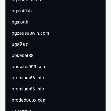
pgslotfish
pgslotth
pgzeus88win.com
pgสล็อต
pokebet88
porsche999.com
premium66.info
premium66.info
proded888x.com