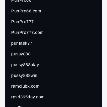
PunPro66
PunPro66.com
PunPro777
PunPro777.com
puntaek77
pussy888
pussy888play
pussy888win
ramclubx.com
rasri365day.com