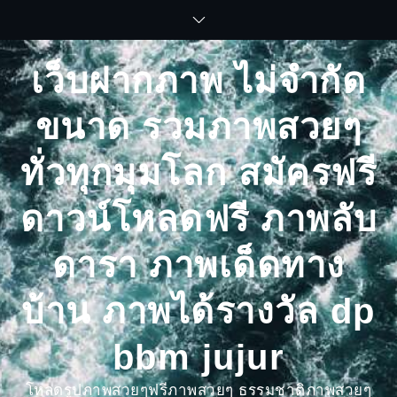
Skip
to
content
เว็บฝากภาพ ไม่จำกัด
ขนาด รวมภาพสวยๆ
ทั่วทุกมุมโลก สมัครฟรี
ดาวน์โหลดฟรี ภาพลับ
ดารา ภาพเด็ดทาง
บ้าน ภาพได้รางวัล dp
bbm jujur
โหลดรูปภาพสวยๆฟรีภาพสวยๆ ธรรมชาติภาพสวยๆ