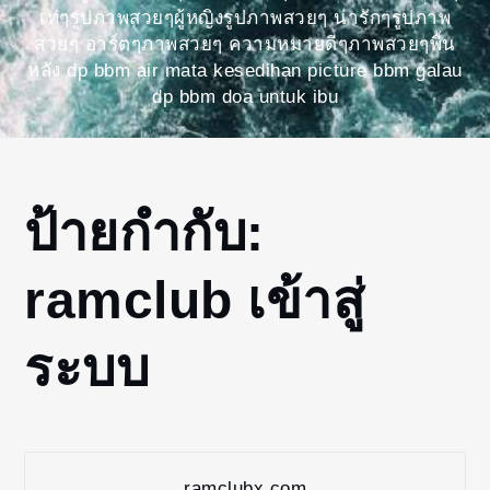
เท่ๆรูปภาพสวยๆผู้หญิงรูปภาพสวยๆ น่ารักๆรูปภาพ
สวยๆ อาร์ตๆภาพสวยๆ ความหมายดีๆภาพสวยๆพื้น
หลัง dp bbm air mata kesedihan picture bbm galau
dp bbm doa untuk ibu
Home
ป้ายกำกับ:
ramclub
เข้าสู่
ramclub เข้าสู่
ระบบ
ระบบ
ramclubx.com